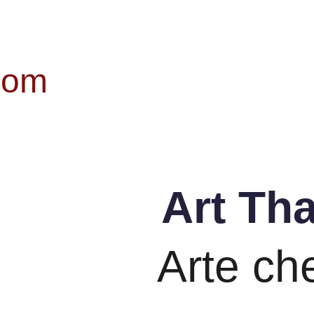
com
Art Th
Arte ch