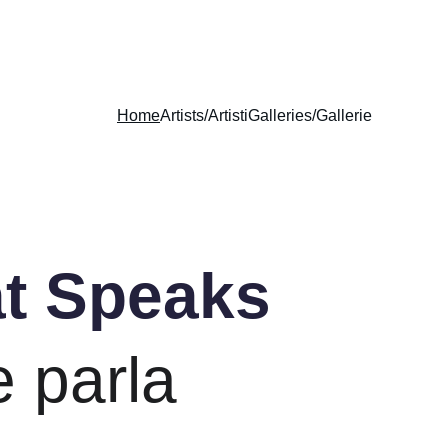
Home
Artists/Artisti
Galleries/Gallerie
at Speaks
e parla