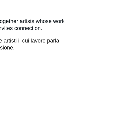
together artists whose work 
nvites connection.
e artisti il cui lavoro parla 
ssione.